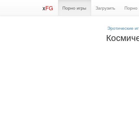
x
FG
Порно игры
Загрузить
Порно 
Эротические и
Космиче