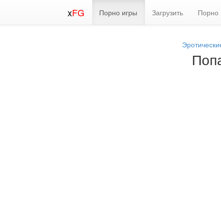
x
FG
Порно игры
Загрузить
Порно 
Эротически
Попа