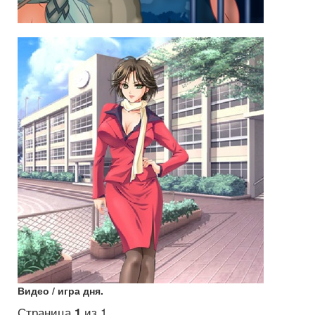
Видео / игра дня.
Страница
1
из 1.