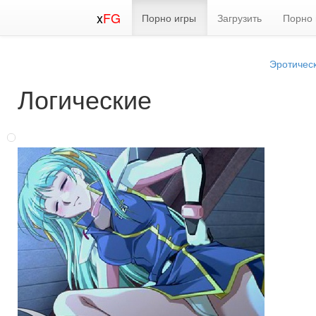
x
FG
Порно игры
Загрузить
Порно 
Эротичес
Логические