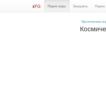
x
FG
Порно игры
Загрузить
Порно 
Эротические иг
Космиче