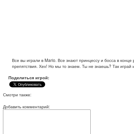
Все вы играли в Mario. Все знают принцессу и босса в конце
препятствия. Хех! Но мы то знаем. Ты не знаешь? Так играй и
Поделиться игрой:
Смотри также:
Добавить комментарий: