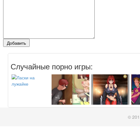
Случайные порно игры:
© 201