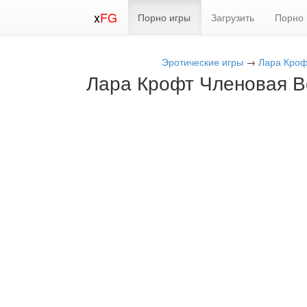
x
FG
Порно игры
Загрузить
Порно 
Эротические игры
→
Лара Крофт
Лара Крофт Членовая Вса