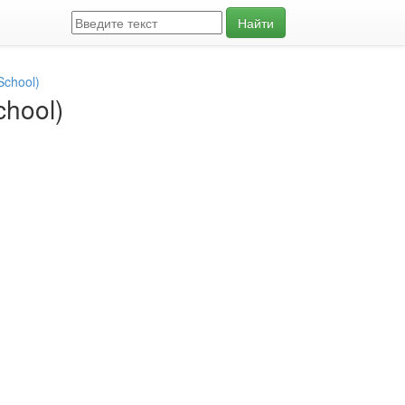
Найти
School)
hool)