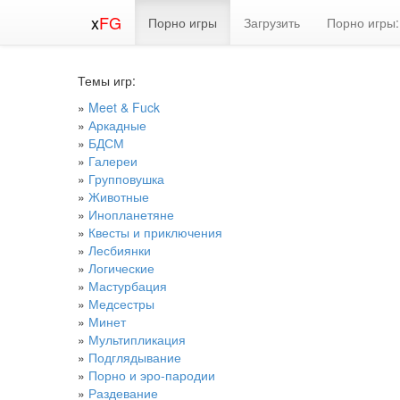
x
FG
Порно игры
Загрузить
Порно игры:
Темы игр:
»
Meet & Fuck
»
Аркадные
»
БДСМ
»
Галереи
»
Групповушка
»
Животные
»
Инопланетяне
»
Квесты и приключения
»
Лесбиянки
»
Логические
»
Мастурбация
»
Медсестры
»
Минет
»
Мультипликация
»
Подглядывание
»
Порно и эро-пародии
»
Раздевание